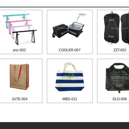
pvc-002
COOLER-007
ZZT-002
JUTE-004
MBD-011
DLD-006