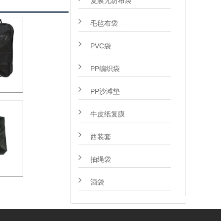
复膜无纺布袋
毛毡布袋
PVC袋
PP编织袋
PP沙滩垫
牛皮纸复膜
西装套
抽绳袋
酒袋