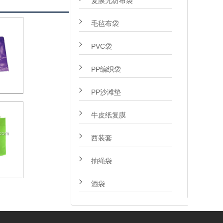
复膜无纺布袋
毛毡布袋
PVC袋
PP编织袋
PP沙滩垫
牛皮纸复膜
西装套
抽绳袋
酒袋