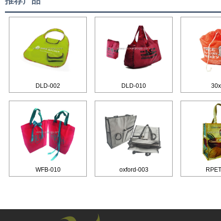
推荐产品
DLD-002
DLD-010
30
WFB-010
oxford-003
RPET