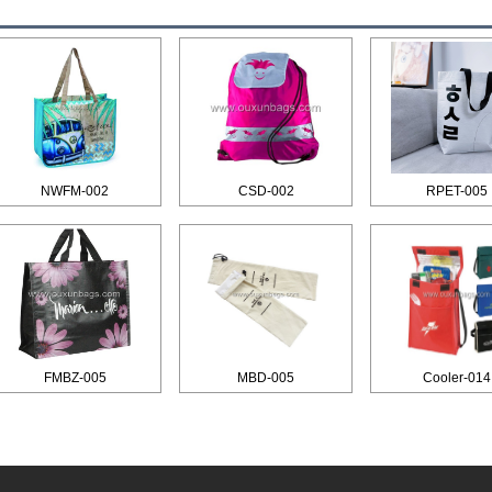
NWFM-002
CSD-002
RPET-005
FMBZ-005
MBD-005
Cooler-014