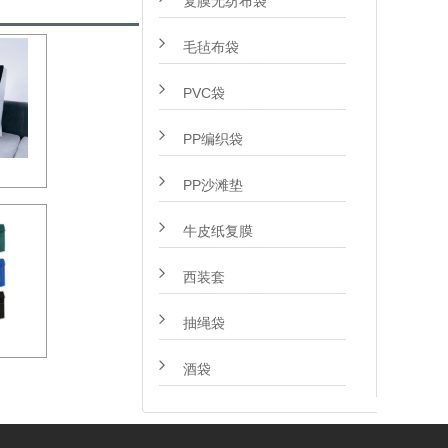
复膜无纺布袋
毛毡布袋
PVC袋
PP编织袋
PP沙滩垫
牛皮纸复膜
西装套
抽绳袋
酒袋