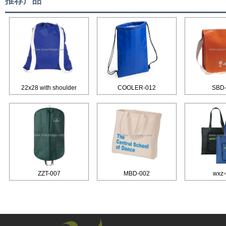
推荐产品
22x28 with shoulder
COOLER-012
SBD
ZZT-007
MBD-002
wxz