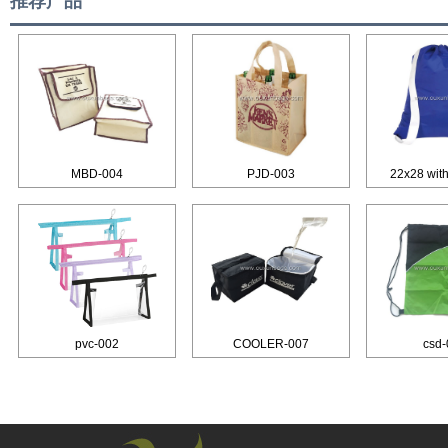
推荐产品
MBD-004
PJD-003
22x28 with
pvc-002
COOLER-007
csd