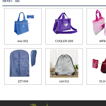
推荐产品
wxz-001
COOLER-009
WFB
ZZT-004
csd-011
DLD